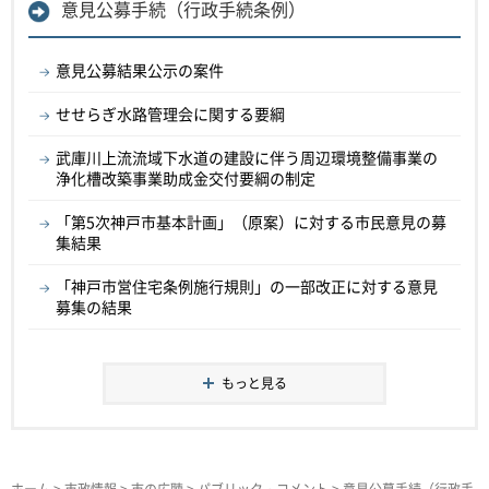
意見公募手続（行政手続条例）
意見公募結果公示の案件
せせらぎ水路管理会に関する要綱
武庫川上流流域下水道の建設に伴う周辺環境整備事業の
浄化槽改築事業助成金交付要綱の制定
「第5次神戸市基本計画」（原案）に対する市民意見の募
集結果
「神戸市営住宅条例施行規則」の一部改正に対する意見
募集の結果
もっと見る
ホーム
>
市政情報
>
市の広聴
>
パブリック・コメント
>
意見公募手続（行政手