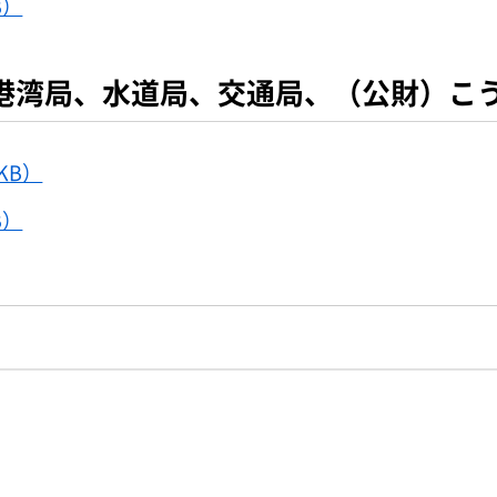
B）
港湾局、水道局、交通局、（公財）こ
KB）
B）