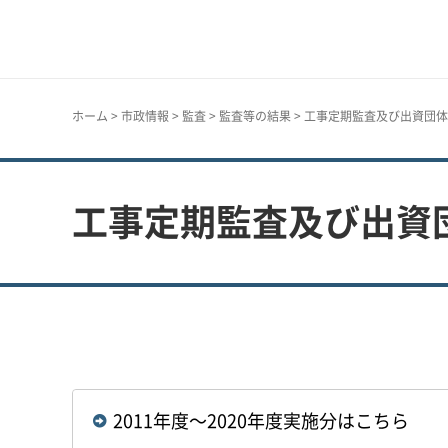
神戸市
ホーム
>
市政情報
>
監査
>
監査等の結果
> 工事定期監査及び出資団体
工事定期監査及び出資団
2011年度～2020年度実施分はこちら