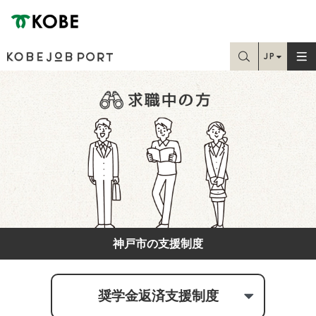
神戸市
JP
お探しの情報はこちらから検索できます
EN
Home
TC
SC
学生・就職課の方
求職中の方
在職中の方
神戸市の支援制度
人事・採用担当の方
奨学金返済支援制度