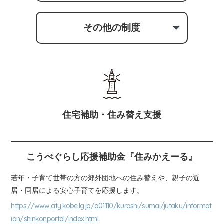
保護者の方
その他の制度
女性の就業
高齢者の就業
住宅補助・住み替え支援
こうべぐらし応援補助金『住みかえーる』
若年・子育て世帯の方の郊外団地への住み替えや、親子の近
居・同居による安心子育てを応援します。
https://www.city.kobe.lg.jp/a01110/kurashi/sumai/jutaku/informat
ion/shinkonportal/index.html