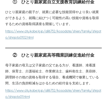
① ひとり親家庭自立支援教育訓練給付金
ひとり親家庭の親子が、就業に必要な技能習得やより良い就業
ができるよう、就職に結びつく可能性の高い技能や資格を取得
するための資格取得講座を開催しています。
https://www.city.kobe.lg.jp/a86732/kosodate/shien/family/shigot
o/shigoto0102.html
② ひとり親家庭高等職業訓練促進給付金
母子家庭の母又は父子家庭の父である方が、看護師、准看護
師、保育士、介護福祉士、作業療法士、歯科衛生士、美容師、
調理師その他の資格を取得する場合、養成機関で修業している
間、生活の負担軽減をはかるための給付金を支給します。
https://www.city.kobe.lg.jp/a86732/kosodate/shien/family/shigot
o/shigoto01.html