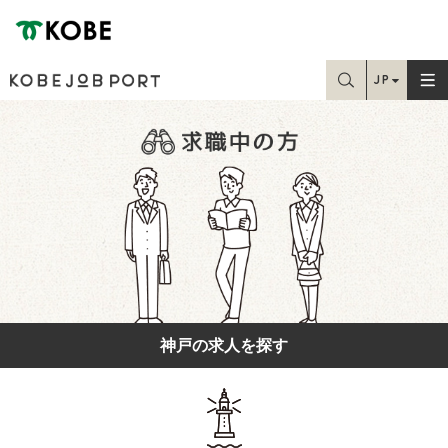
神戸市
JP
お探しの情報はこちらから検索できます
EN
Home
TC
SC
学生・就職課の方
求職中の方
在職中の方
神戸の求人を探す
人事・採用担当の方