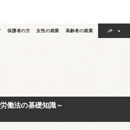
EN
TC
JP
方
保護者の方
女性の就業
高齢者の就業
EN
SC
TC
SC
労働法の基礎知識～