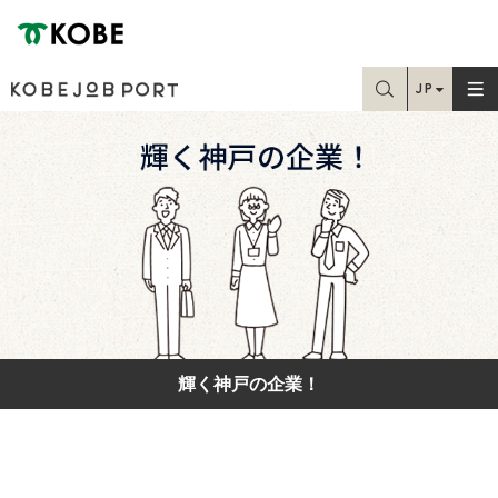
神戸市
JP
お探しの情報はこちらから検索できます
EN
Home
TC
SC
学生・就職課の方
求職中の方
在職中の方
輝く神戸の企業！
人事・採用担当の方