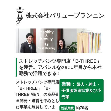
保護者の方
株式会社バリュープランニン
女性の就業
グ
高齢者の就業
ストレッチパンツ専門店「B-THREE」
を運営。アパレルなのに1年目から本社
勤務で活躍できる！
ストレッチパンツ専門店
業種：
婦人・紳士・
「B-THREE」「B-
子供服製造卸業及び小
THREE MEN」の商品企
売業
画開発・運営を中心とし
た事業を展開していま
約70名
従業員数