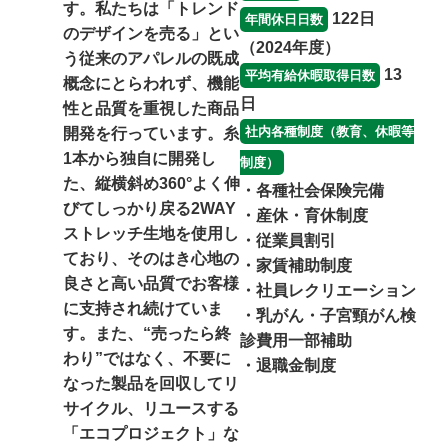
す。私たちは「トレンド
122日
年間休日日数
のデザインを売る」とい
（2024年度）
う従来のアパレルの既成
13
平均有給休暇取得日数
概念にとらわれず、機能
日
性と品質を重視した商品
社内各種制度（教育、休暇等
開発を行っています。糸
1本から独自に開発し
制度）
た、縦横斜め360°よく伸
・各種社会保険完備
びてしっかり戻る2WAY
・産休・育休制度
ストレッチ生地を使用し
・従業員割引
ており、そのはき心地の
・家賃補助制度
良さと高い品質でお客様
・社員レクリエーション
に支持され続けていま
・乳がん・子宮頸がん検
す。また、“売ったら終
診費用一部補助
わり”ではなく、不要に
・退職金制度
なった製品を回収してリ
サイクル、リユースする
「エコプロジェクト」な