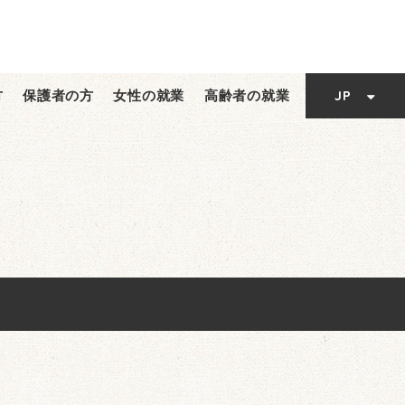
EN
TC
JP
方
保護者の方
女性の就業
高齢者の就業
EN
SC
TC
SC