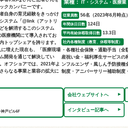
業種：
IT・システム・医療業
ックカンパニーです。
者自身の育児経験をきっかけ
56名（2023年6月時点
従業員数
ステム「@link（アットリ
124日
年間休日日数
どを解消するこのシステム
13.3日
平均有給休暇取得日数
以上の医療機関にて導入されてお
社内各種制度（教育、休暇等制度）
内トップシェアを誇ります。
0人に増えた現在も、「医療現場
・各種社会保険・通勤手当（全
ム開発を通じて解決してい
産祝い金・福利厚生サービスの
オフショアでは、2021年よ
ンフルエンザ・風しん予防接種
さらなる事業と業容の拡大に
制度・アニバーサリー補助制度
会社ウェブサイトへ
インタビュー記事へ
ー神戸ビル6F