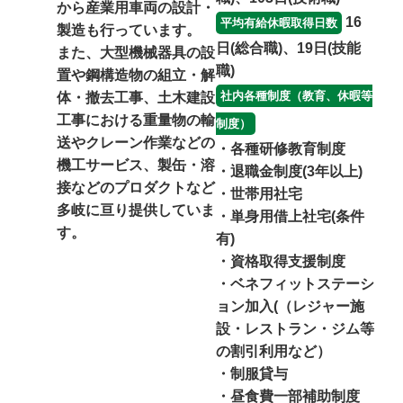
から産業用車両の設計・
16
平均有給休暇取得日数
製造も行っています。
日(総合職)、19日(技能
また、大型機械器具の設
職)
置や鋼構造物の組立・解
社内各種制度（教育、休暇等
体・撤去工事、土木建設
工事における重量物の輸
制度）
送やクレーン作業などの
・各種研修教育制度
機工サービス、製缶・溶
・退職金制度(3年以上)
接などのプロダクトなど
・世帯用社宅
多岐に亘り提供していま
・単身用借上社宅(条件
す。
有)
・資格取得支援制度
・ベネフィットステーシ
ョン加入(（レジャー施
設・レストラン・ジム等
の割引利用など）
・制服貸与
・昼食費一部補助制度