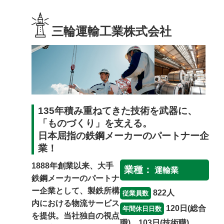
保護者の方
三輪運輸工業株式会社
女性の就業
高齢者の就業
135年積み重ねてきた技術を武器に、
「ものづくり」を支える。
日本屈指の鉄鋼メーカーのパートナー企
業！
1888年創業以来、大手
業種：
運輸業
鉄鋼メーカーのパートナ
ー企業として、製鉄所構
822人
従業員数
内における物流サービス
120日(総合
年間休日日数
を提供。当社独自の視点
職)、103日(技術職)