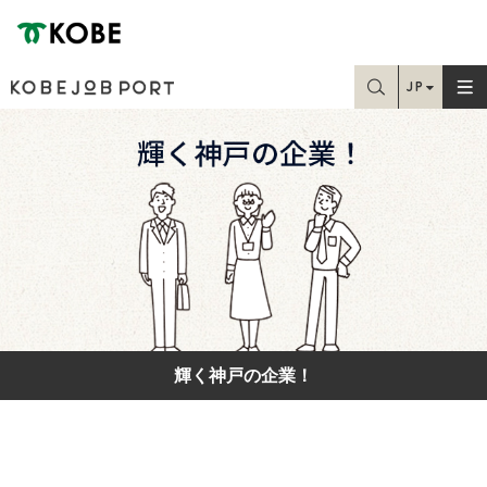
神戸市
JP
お探しの情報はこちらから検索できます
EN
Home
TC
SC
学生・就職課の方
求職中の方
在職中の方
輝く神戸の企業！
人事・採用担当の方