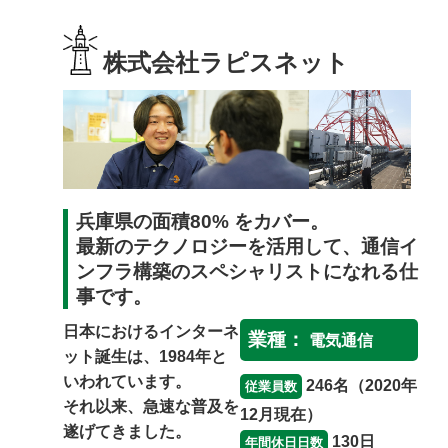
保護者の方
株式会社ラピスネット
女性の就業
高齢者の就業
兵庫県の面積80% をカバー。
最新のテクノロジーを活用して、通信イ
ンフラ構築のスペシャリストになれる仕
事です。
日本におけるインターネ
業種：
電気通信
ット誕生は、1984年と
いわれています。
246名（2020年
従業員数
それ以来、急速な普及を
12月現在）
遂げてきました。
130日
年間休日日数