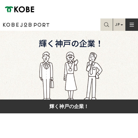
神戸市
JP
お探しの情報はこちらから検索できます
EN
Home
TC
SC
学生・就職課の方
求職中の方
在職中の方
輝く神戸の企業！
人事・採用担当の方