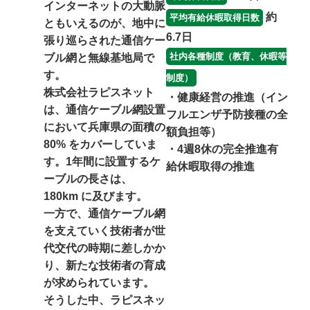
インターネットの大動脈
約
平均有給休暇取得日数
ともいえるのが、地中に
6.7日
張り巡らされた通信ケー
社内各種制度（教育、休暇等
ブル網と無線基地局で
す。
制度）
株式会社ラピスネット
・健康経営の推進（イン
は、通信ケーブル網設置
フルエンザ予防接種の全
において兵庫県の面積の
額負担等）
80% をカバーしていま
・4週8休の完全推進有
す。1年間に設置するケ
給休暇取得の推進
ーブルの長さは、
180km に及びます。
一方で、通信ケーブル網
を支えていく技術者が世
代交代の時期に差しかか
り、新たな技術者の育成
が求められています。
そうした中、ラピスネッ