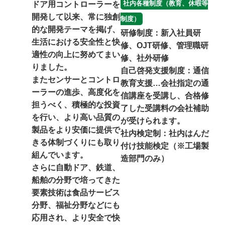
社内各種制度（教育、休暇等
ドア用コントローラーを
開発して以来、常に独創
制度）
的な開発テーマを掲げ、
研修制度：新入社員研
生活における安全性と快
修、OJT研修、管理職研
適性の向上に努めてまい
修、社外研修
りました。
自己啓発支援制度：通信
またセンサーとコントロ
教育支援…会社指定の通
ーラーの進歩、高度化を
信講座を受講し、合格修
担うべく、積極的な投資
了した受講料の会社補助
を行い、より高い品質の
が受けられます。
製品をより安価に提供で
社内検定制：社内はんだ
きる体制づくりにも取り
付け技能検定（※工場製
組んでいます。
造部門のみ）
さらに自動ドア、鉄道、
船舶の分野で培ってきた
要素技術は食品サービス
分野、福祉分野などにも
応用され、より安全で快