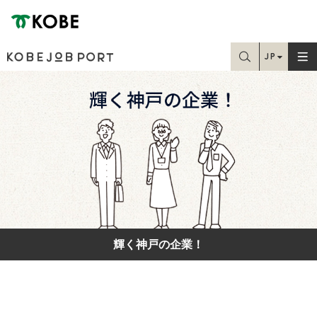
神戸市
JP
お探しの情報はこちらから検索できます
EN
Home
TC
SC
学生・就職課の方
求職中の方
在職中の方
輝く神戸の企業！
人事・採用担当の方