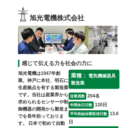
保護者の方
旭光電機株式会社
女性の就業
高齢者の就業
感じて伝える力を社会の力に
旭光電機は1947年創
業種：
電気機械器具
業。神戸に本社、明石に
製造業
生産拠点を有する製造業
です。当社は産業界から
204名
従業員数
求められるセンサーや制
120日
年間休日日数
御機器の開発から製造ま
13.6
平均有給休暇取得日数
でを長年担っておりま
日
す。 日本で初めて自動