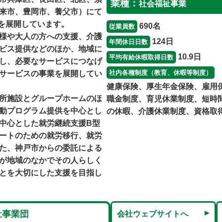
業種：
社会福祉事業
来市、豊岡市、養父市）にて
業を展開しています。
690名
従業員数
様や大人の方への支援、介護
124日
年間休日日数
ビス提供などのほか、地域に
10.9日
平均有給休暇取得日数
し、必要なサービスにつなげ
社内各種制度（教育、休暇等制度）
サービスの事業を展開してい
健康保険、厚生年金保険、雇用
所施設とグループホームのほ
職金制度、育児休業制度、短時
動プログラム提供を中心とし
の休暇、介護休業制度、資格取
中心とした就労継続支援B型
ートのための就労移行、就労
た、神戸市からの委託による
が地域のなかでその人らしく
とを大切にした支援を目指し
祉事業団
会社ウェブサイトへ