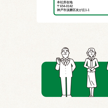
本社所在地
〒654-0142
神戸市須磨区友が丘1-1