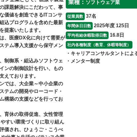
業種：
ソフトウェア業
の課題解決にこだわって、事
な価値を創造できるITコンサ
37名
従業員数
組込プログラムを含めた最新
2025年度 125日
年間休日日数
を提案いたします。
16.8日
平均有給休暇取得日数
は、医療DX化に向けて需要が
社内各種制度（教育、休暇等制度）
ステム導入支援から保守メン
・キャリアコンサルタントによ
、制御系・組込みソフトウェ
・メンター制度
インの制御設計を行い、もの
支えております。
ンでは、大企業～中小企業の
ステムの開発やローコード・
ム構築の支援などを行ってお
、育休の取得促進、女性管理
きやすい環境づくりに取り組ん
評価され、ひょうご・こうべ