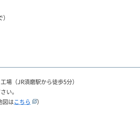
）
で）
）
工場（JR須磨駅から徒歩5分）
ださい。
地図は
こちら
）