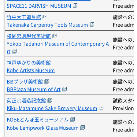
SPACE11 DARVISH MUSEUM
Free admi
竹中大工道具館
施設への
Takenaka Carpentry Tools Museum
Free admi
横尾忠則現代美術館
施設への
Yokoo Tadanori Museum of Contemporary A
Free admi
rt
神戸ゆかりの美術館
施設への
Kobe Artists Museum
Free admi
BBプラザ美術館
施設への
BBPlaza Museum of Art
Free admi
菊正宗酒造記念館
試飲スタ
Kiku-Masamune Sake Brewery Museum
Provision 
KOBEとんぼ玉ミュージアム
施設への
Kobe Lampwork Glass Museum
Free admi