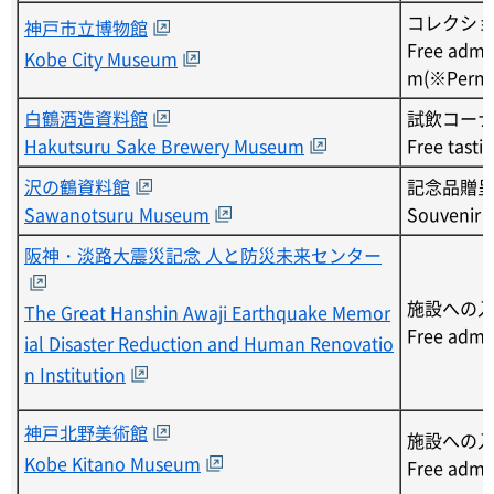
コレクシ
神戸市立博物館
Free admis
Kobe City Museum
m(※Perman
白鶴酒造資料館
試飲コー
Hakutsuru Sake Brewery Museum
Free tasti
沢の鶴資料館
記念品贈
Sawanotsuru Museum
Souvenir
阪神・淡路大震災記念 人と防災未来センター
施設への
The Great Hanshin Awaji Earthquake Memor
Free admi
ial Disaster Reduction and Human Renovatio
n Institution
神戸北野美術館
施設への
Kobe Kitano Museum
Free admi