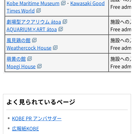
Kobe Maritime Museum
・
Kawasaki Good
Free admi
Times World
劇場型アクアリウム átoa
施設への
AQUARIUM×ART átoa
Free admi
風見鶏の館
施設への
Weathercock House
Free admi
萌黄の館
施設への
Moegi House
Free admi
よく見られているページ
KOBE PR アンバサダー
広報紙KOBE