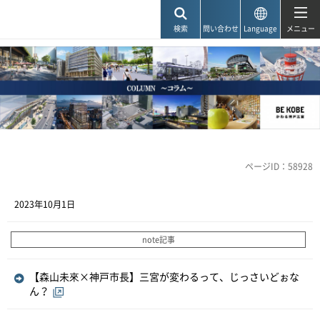
神戸市
検索
問い合わせ
Language
メニュー
ページID：58928
2023年10月1日
note記事
【森山未來×神戸市長】三宮が変わるって、じっさいどぉな
ん？