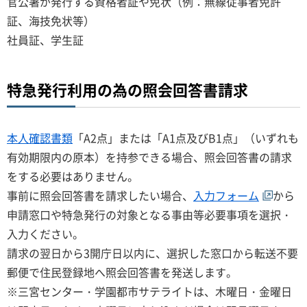
官公署が発行する資格者証や免状（例：無線従事者免許
証、海技免状等）
社員証、学生証
特急発行利用の為の照会回答書請求
本人確認書類
「A2点」または「A1点及びB1点」（いずれも
有効期限内の原本）を持参できる場合、照会回答書の請求
をする必要はありません。
事前に照会回答書を請求したい場合、
入力フォーム
から
申請窓口や特急発行の対象となる事由等必要事項を選択・
入力ください。
請求の翌日から3開庁日以内に、選択した窓口から転送不要
郵便で住民登録地へ照会回答書を発送します。
※三宮センター・学園都市サテライトは、木曜日・金曜日