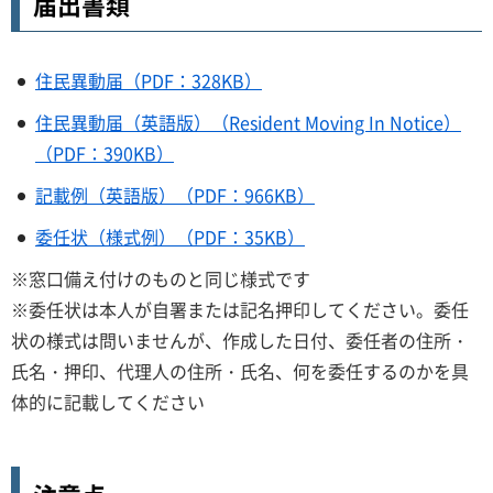
届出書類
住民異動届（PDF：328KB）
住民異動届（英語版）（Resident Moving In Notice）
（PDF：390KB）
記載例（英語版）（PDF：966KB）
委任状（様式例）（PDF：35KB）
※窓口備え付けのものと同じ様式です
※委任状は本人が自署または記名押印してください。委任
状の様式は問いませんが、作成した日付、委任者の住所・
氏名・押印、代理人の住所・氏名、何を委任するのかを具
体的に記載してください