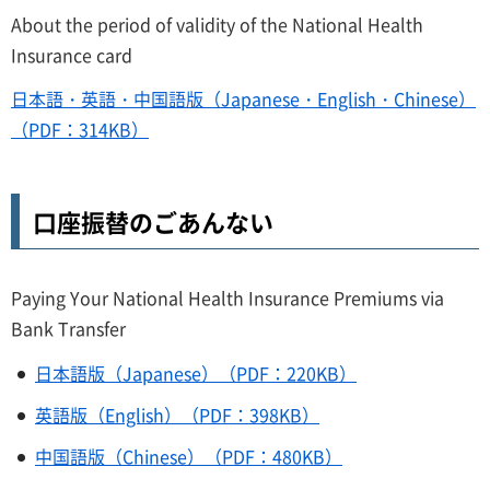
About the period of validity of the National Health
Insurance card
日本語・英語・中国語版（Japanese・English・Chinese）
（PDF：314KB）
口座振替のごあんない
Paying Your National Health Insurance Premiums via
Bank Transfer
日本語版（Japanese）（PDF：220KB）
英語版（English）（PDF：398KB）
中国語版（Chinese）（PDF：480KB）