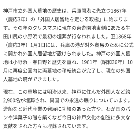
神戸市立外国人墓地の歴史は、兵庫開港に先立つ1867年
（慶応3年）の「外国人居留地を定むる取極」に始まりま
す。その年のクリスマスに現在の東遊園地東側にあたる生
田川尻の小野浜で最初の埋葬が行なわれました。翌1868年
（慶応3年）1月1日には、兵庫の港が対外貿易のために公式
に開かれ外国人居留地が設けられました。神戸の外国人墓
地は小野浜・春日野と歴史を重ね、1961年（昭和36年）10
月に再度公園内に両墓地の移転統合が完了し、現在の外国
人墓地の礎ができました。
現在、この墓地には明治以来、神戸に住んだ外国人など約
2,900名が埋葬され、異国での永遠の眠りについています。
造船など近代産業の発展に功績のあった方や、わが国のパ
ンや洋菓子の礎を築くなど今日の神戸文化の創造に多大な
貢献をされた方々も埋葬されています。