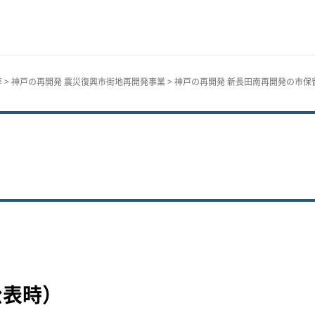
等
>
神戸の再開発 震災復興市街地再開発事業
>
神戸の再開発 新長田南再開発の市保
公表時）