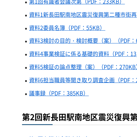
第1回有識者会議次第（PDF：233KB）
資料1新長田駅南地区震災復興第二種市街再開
資料2委員名簿（PDF：55KB）
資料3検討の目的・検討概要（案）（PDF：6
資料4事業検証に係る基礎的資料（PDF：13,
資料5検証の論点整理（案）（PDF：270KB
資料6担当職員等聞き取り調査企画（PDF：2
議事録（PDF：385KB）
第2回新長田駅南地区震災復興第