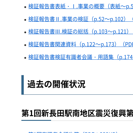
検証報告書表紙・Ⅰ.事業の概要（表紙～p.51）
検証報告書Ⅱ.事業の検証（p.52～p.102）（P
検証報告書Ⅲ.検証の総括（p.103～p.121）（
検証報告書関連資料（p.122～p.173）（PDF
検証報告書検証有識者会議・用語集（p.174～p.
過去の開催状況
第1回新長田駅南地区震災復興第