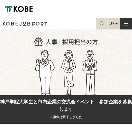
神戸市
JP
お探しの情報はこちらから検索できます
EN
Home
TC
SC
学生・就職課の方
求職中の方
在職中の方
神戸学院大学生と市内企業の交流会イベント 参加企業を募集
します
人事・採用担当の方
※募集は終了しました