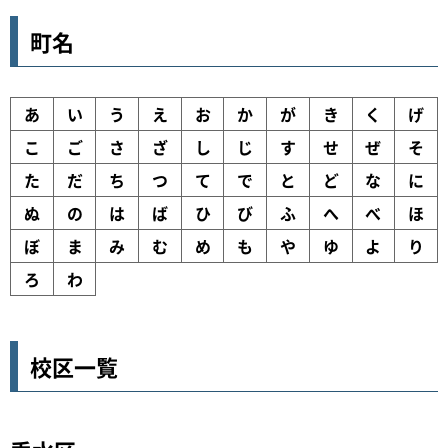
町名
あ
い
う
え
お
か
が
き
く
げ
こ
ご
さ
ざ
し
じ
す
せ
ぜ
そ
た
だ
ち
つ
て
で
と
ど
な
に
ぬ
の
は
ば
ひ
び
ふ
へ
べ
ほ
ぼ
ま
み
む
め
も
や
ゆ
よ
り
ろ
わ
校区一覧