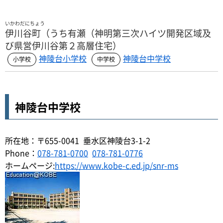
いかわだにちょう
伊川谷町（うち有瀬（神明第三次ハイツ開発区域及
び県営伊川谷第２高層住宅）
神陵台小学校
神陵台中学校
神陵台中学校
所在地：〒655-0041 垂水区神陵台3-1-2
Phone：
078-781-0700
078-781-0776
ホームページ:
https://www.kobe-c.ed.jp/snr-ms