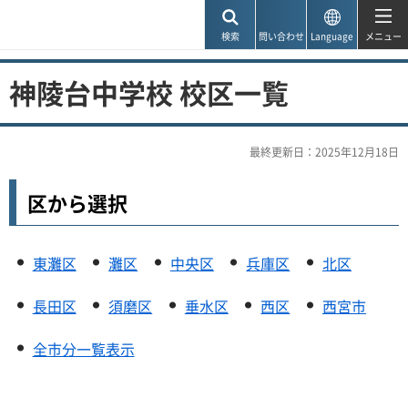
神戸市
検索
問い合わせ
Language
メニュー
神陵台中学校 校区一覧
最終更新日：2025年12月18日
区から選択
東灘区
灘区
中央区
兵庫区
北区
長田区
須磨区
垂水区
西区
西宮市
全市分一覧表示