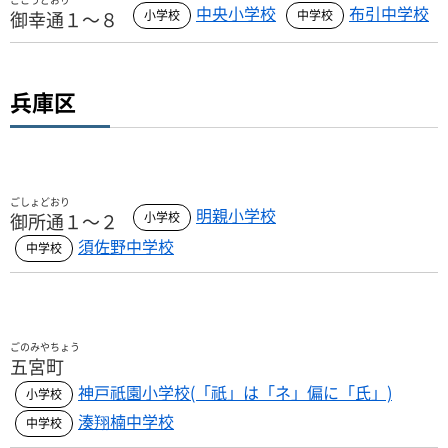
中央小学校
布引中学校
御幸通１～８
兵庫区
ごしょどおり
明親小学校
御所通１～２
須佐野中学校
ごのみやちょう
五宮町
神戸祇園小学校(「祇」は「ネ」偏に「氏」)
湊翔楠中学校