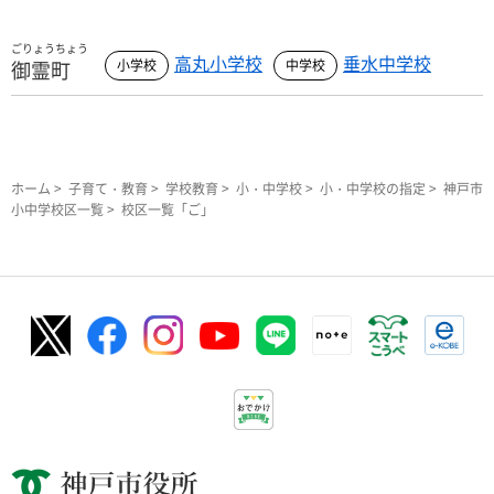
ごりょうちょう
高丸小学校
垂水中学校
御霊町
ホーム
>
子育て・教育
>
学校教育
>
小・中学校
>
小・中学校の指定
>
神戸市
小中学校区一覧
> 校区一覧「ご」