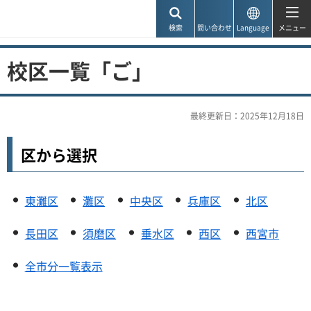
神戸市
検索
問い合わせ
Language
メニュー
校区一覧「ご」
最終更新日：2025年12月18日
区から選択
東灘区
灘区
中央区
兵庫区
北区
長田区
須磨区
垂水区
西区
西宮市
全市分一覧表示