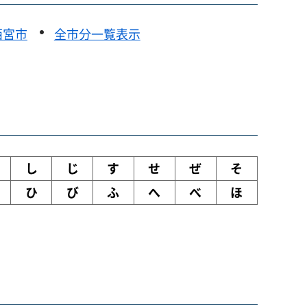
西宮市
全市分一覧表示
し
じ
す
せ
ぜ
そ
ひ
び
ふ
へ
べ
ほ