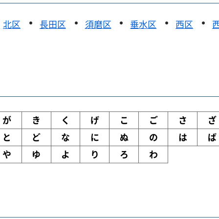
北区
長田区
須磨区
垂水区
西区
が
き
く
げ
こ
ご
さ
ざ
と
ど
な
に
ぬ
の
は
ば
や
ゆ
よ
り
ろ
わ