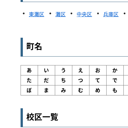
東灘区
灘区
中央区
兵庫区
町名
あ
い
う
え
お
か
た
だ
ち
つ
て
で
ぼ
ま
み
む
め
も
校区一覧