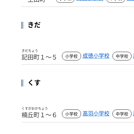
きだ
きだちょう
成徳小学校
記田町１～５
くす
くすがおかちょう
高羽小学校
楠丘町１～６