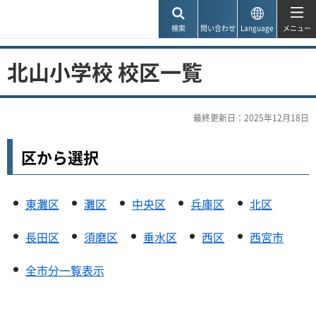
神戸市
検索
問い合わせ
Language
メニュー
北山小学校 校区一覧
最終更新日：2025年12月18日
区から選択
東灘区
灘区
中央区
兵庫区
北区
長田区
須磨区
垂水区
西区
西宮市
全市分一覧表示