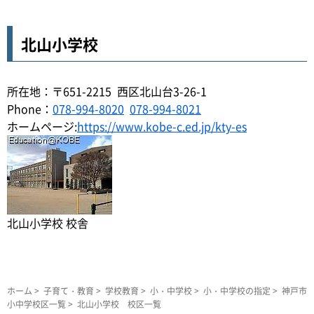
北山小学校
所在地：〒651-2215 西区北山台3-26-1
Phone：
078-994-8020
078-994-8021
ホームページ:
https://www.kobe-c.ed.jp/kty-es
北山小学校 校舎
ホーム
>
子育て・教育
>
学校教育
>
小・中学校
>
小・中学校の指定
>
神戸市
小中学校区一覧
> 北山小学校 校区一覧