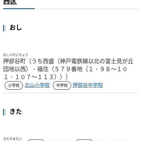
西区
おし
おしべだにちょう
押部谷町（うち西盛（神戸電鉄線以北の富士見が丘
団地以西）・福住（５７９番地（１・９８～１０
１・１０７～１１３）））
北山小学校
押部谷中学校
きた
きたやまだい