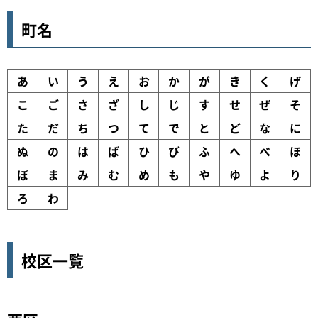
町名
あ
い
う
え
お
か
が
き
く
げ
こ
ご
さ
ざ
し
じ
す
せ
ぜ
そ
た
だ
ち
つ
て
で
と
ど
な
に
ぬ
の
は
ば
ひ
び
ふ
へ
べ
ほ
ぼ
ま
み
む
め
も
や
ゆ
よ
り
ろ
わ
校区一覧