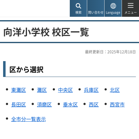
神戸市
検索
問い合わせ
Language
メニュー
向洋小学校 校区一覧
最終更新日：2025年12月18日
区から選択
東灘区
灘区
中央区
兵庫区
北区
長田区
須磨区
垂水区
西区
西宮市
全市分一覧表示