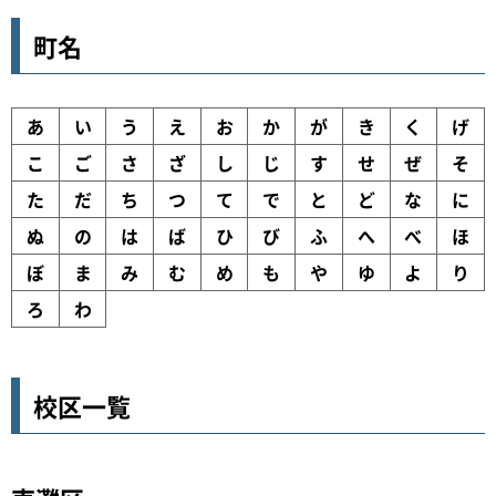
町名
あ
い
う
え
お
か
が
き
く
げ
こ
ご
さ
ざ
し
じ
す
せ
ぜ
そ
た
だ
ち
つ
て
で
と
ど
な
に
ぬ
の
は
ば
ひ
び
ふ
へ
べ
ほ
ぼ
ま
み
む
め
も
や
ゆ
よ
り
ろ
わ
校区一覧