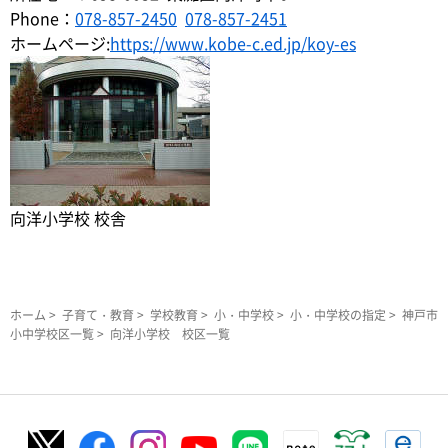
Phone：
078-857-2450
078-857-2451
ホームページ:
https://www.kobe-c.ed.jp/koy-es
向洋小学校 校舎
ホーム
>
子育て・教育
>
学校教育
>
小・中学校
>
小・中学校の指定
>
神戸市
小中学校区一覧
> 向洋小学校 校区一覧