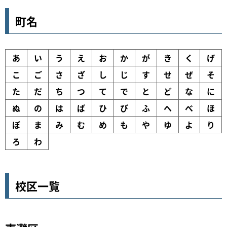
町名
あ
い
う
え
お
か
が
き
く
げ
こ
ご
さ
ざ
し
じ
す
せ
ぜ
そ
た
だ
ち
つ
て
で
と
ど
な
に
ぬ
の
は
ば
ひ
び
ふ
へ
べ
ほ
ぼ
ま
み
む
め
も
や
ゆ
よ
り
ろ
わ
校区一覧