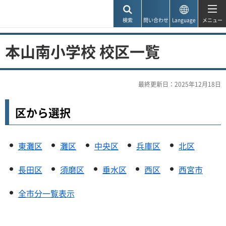
神戸市
検索
問い合わせ
Language
メニュー
本山南小学校 校区一覧
最終更新日：2025年12月18日
区から選択
東灘区
灘区
中央区
兵庫区
北区
長田区
須磨区
垂水区
西区
西宮市
全市分一覧表示