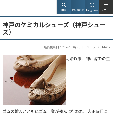
神戸市
検索
問い合わせ
Language
メニュー
神戸のケミカルシューズ（神戸シュー
ズ）
最終更新日：2026年3月26日
ページID：14402
明治以来、神戸港での生
ゴムの輸入とともにゴム工業が盛んに行われ、大正時代に