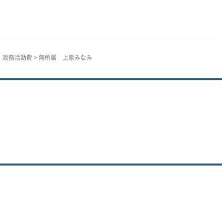
分 政務活動費
> 無所属 上原みなみ