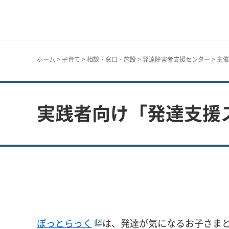
神戸市
ホーム
>
子育て
>
相談・窓口・施設
>
発達障害者支援センター
>
主催
実践者向け「発達支援
ぽっとらっく
は、発達が気になるお子さま