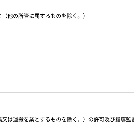
と（他の所管に属するものを除く。）
）
集又は運搬を業とするものを除く。）の許可及び指導監