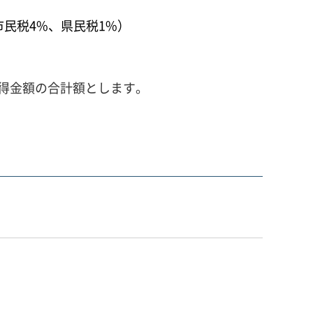
市民税4%、県民税1%）
得金額の合計額とします。