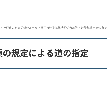
>
神戸市の建築関係のルール
>
神戸市建築基準法関係告示等
> 建築基準法第42条
項の規定による道の指定