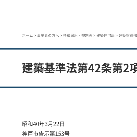
神戸市
ホーム
>
事業者の方へ
>
各種届出・規制等
>
建築住宅局
>
建築指導部
建築基準法第42条第2
昭和40年3月22日
神戸市告示第153号