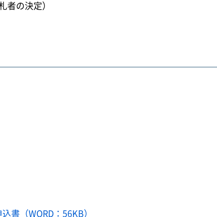
落札者の決定）
込書（WORD：56KB）