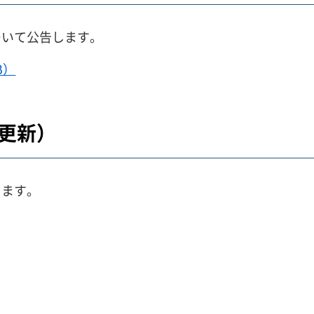
ついて公告します。
B）
日更新）
します。