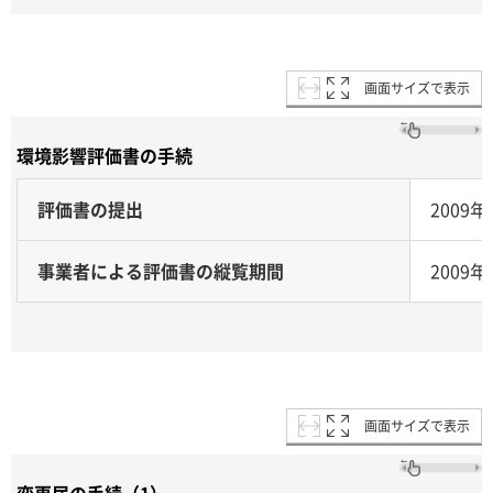
画面サイズで表示
環境影響評価書の手続
評価書の提出
2009年
事業者による評価書の縦覧期間
2009
画面サイズで表示
変更届の手続（1）