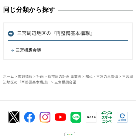
同じ分類から探す
三宮周辺地区の『再整備基本構想』
三宮構想会議
ホーム
>
市政情報
>
計画
>
都市局の計画 事業等
>
都心・三宮の再整備
>
三宮周
辺地区の『再整備基本構想』
> 三宮構想会議