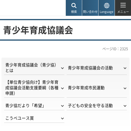
神戸市
検索
問い合わせ
Language
メニュー
青少年育成協議会
ページID：2325
青少年育成協議会（青少協）
青少年育成協議会の活動
とは
【単位青少協向け】青少年育
成協議会活動支援要綱（各種
青少年育成市民運動
申請）
青少協だより「希望」
子どもの安全を守る活動
こうべユース賞