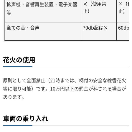
×（使用禁
×（
拡声機・音響再生装置・電子楽器
止）
止）
等
全ての音・音声
70db超は×
60d
花火の使用
原則として全面禁止（
21時までは、柄付の安全な線香花火
等に限り可能）
です。10万円以下の罰金が科される場合が
あります。
車両の乗り入れ