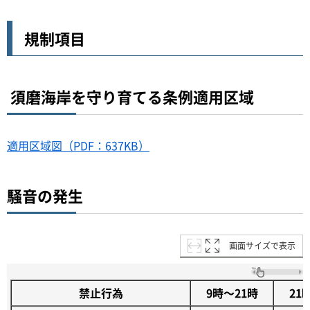
規制項目
須磨海岸を守り育てる条例適用区域
適用区域図（PDF：637KB）
騒音の発生
画面サイズで表示
禁止行為
9時～21時
21