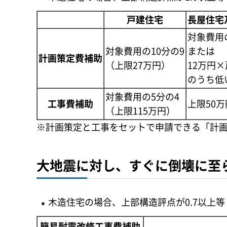
戸建住宅
長屋住宅
対象費用
対象費用の10分の9
または
計画策定費補助
（上限27万円）
12万円
のうち低
対象費用の5分の4
工事費補助
上限50
（上限115万円）
※計画策定と工事をセットで申請できる「計
大地震に対し、すぐに倒壊に至
木造住宅の場合、上部構造評点が0.7以上等
簡易耐震改修工事費補助