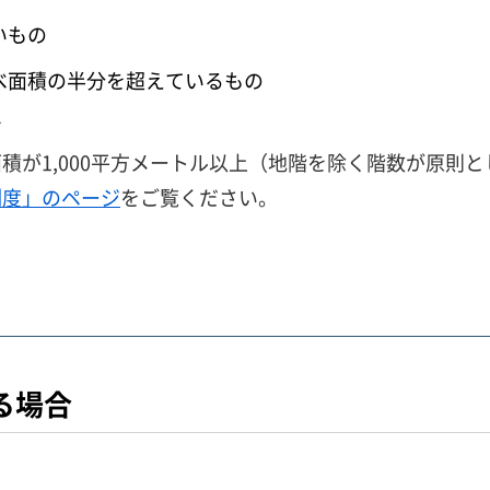
いもの
べ面積の半分を超えているもの
す
積が1,000平方メートル以上（地階を除く階数が原則
制度」のページ
をご覧ください。
る場合