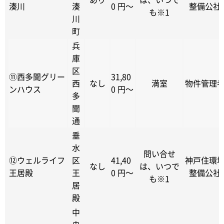
湊川
湊
0 円～
整備公社
も※1
川
町
兵
庫
区
⑪西多聞グリー
31,80
西
なし
満室
物件管理
ンハウス
0 円～
多
聞
通
垂
水
問い合せ
⑫ウェルライフ
区
41,40
神戸住環
なし
は、いつで
王居殿
王
0 円～
整備公社
も※1
居
殿
中