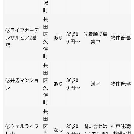
塚
町
長
田
⑤ライフガーデ
区
35,50
先着順で募
ンサルビア2番
あり
物件管理
久
0 円～
集中
館
保
町
長
田
⑥井辺マンショ
区
36,20
あり
満室
物件管理
ン
久
0 円～
保
町
長
田
⑦ウェルライフ
区
35,80
問い合せは
神戸住環
なし
片山
片
0 円～
いつでも※1
整備公社