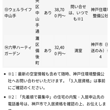
央
区
問い合せ
⑬ウェルライフ
38,70
神戸住環
中
あり
は、いつで
中山手
0 円～
整備公社
山
も※1
手
通
灘
区
神戸市（
⑭六甲ハーティ
32,40
備
あり
満室
送のみ）
ガーデン
0 円～
後
4
町
※1：最新の空室情報も含めて随時、神戸住環境整備公
社へお問い合わせいただけます。「3.入居資格」は事前
にご確認のください。
※2：「先着順で募集中」の住宅の内覧・入居申込先の
電話番号は、神戸市で入居資格を確認の上、お伝えしま