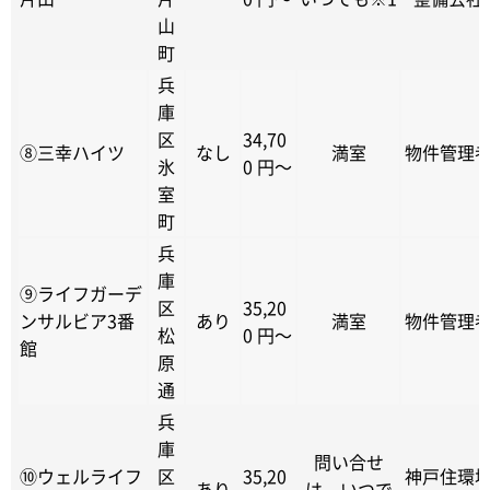
山
町
兵
庫
区
34,70
⑧三幸ハイツ
なし
満室
物件管理
氷
0 円～
室
町
兵
庫
⑨ライフガーデ
区
35,20
ンサルビア3番
あり
満室
物件管理
松
0 円～
館
原
通
兵
庫
問い合せ
⑩ウェルライフ
区
35,20
神戸住環
あり
は、いつで