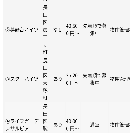
長
田
区
40,50
先着順で募
②夢野台ハイツ
房
なし
物件管理
0 円～
集中
王
寺
町
長
田
区
35,20
先着順で募
③スターハイツ
あり
物件管理
大
0 円～
集中
塚
町
長
田
④ライフガーデ
区
40,00
あり
満室
物件管理
ンサルビア
腕
0 円～