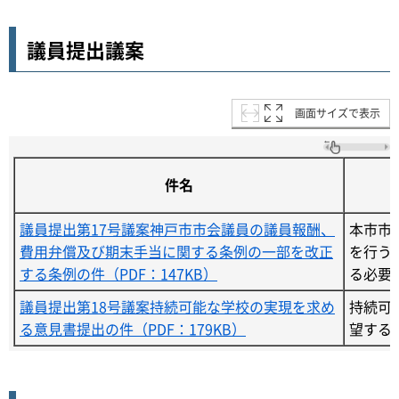
議員提出議案
画面サイズで表示
件名
議員提出第17号議案神戸市市会議員の議員報酬、
本市市
費用弁償及び期末手当に関する条例の一部を改正
を行う
する条例の件（PDF：147KB）
る必要
議員提出第18号議案持続可能な学校の実現を求め
持続可
る意見書提出の件（PDF：179KB）
望する