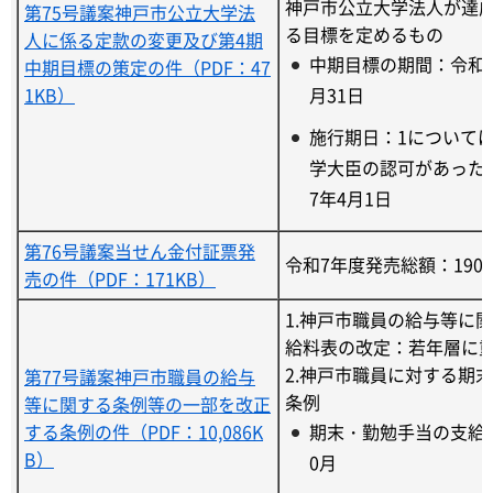
神戸市公立大学法人が達
第75号議案神戸市公立大学法
る目標を定めるもの
人に係る定款の変更及び第4期
中期目標の期間：令和7
中期目標の策定の件（PDF：47
1KB）
月31日
施行期日：1について
学大臣の認可があった
7年4月1日
第76号議案当せん金付証票発
令和7年度発売総額：190
売の件（PDF：171KB）
1.神戸市職員の給与等に
給料表の改定：若年層に
2.神戸市職員に対する期
第77号議案神戸市職員の給与
条例
等に関する条例等の一部を改正
する条例の件（PDF：10,086K
期末・勤勉手当の支給月数
B）
0月