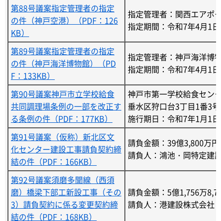
第88号議案指定管理者の指定
指定管理者：関西エアポ
の件（神戸空港）（PDF：126
指定期間：令和7年4月1日
KB）
第89号議案指定管理者の指定
指定管理者：神戸海洋博
の件（神戸海洋博物館）（PD
指定期間：令和7年4月1日
F：133KB）
第90号議案神戸市立学校給食
神戸市第一学校給食セン
共同調理場条例の一部を改正す
垂水区狩口台3丁目1番3号
る条例の件（PDF：177KB）
施行期日：令和7年1月1日
第91号議案（仮称）新北区文
請負金額：39億3,800万円
化センター建設工事請負契約締
請負人：鴻池・岡特定建
結の件（PDF：166KB）
第92号議案須磨多聞線（西須
磨）橋梁下部工新設工事（その
請負金額：5億1,756万8,7
3）請負契約に係る変更契約締
請負人：港建設株式会社
結の件（PDF：168KB）