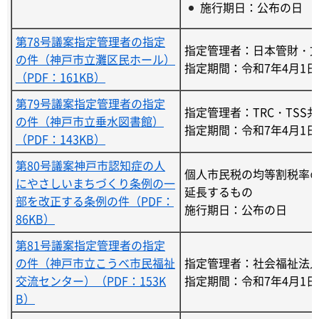
施行期日：公布の日
第78号議案指定管理者の指定
指定管理者：日本管財・
の件（神戸市立灘区民ホール）
指定期間：令和7年4月1日
（PDF：161KB）
第79号議案指定管理者の指定
指定管理者：TRC・TSS
の件（神戸市立垂水図書館）
指定期間：令和7年4月1日
（PDF：143KB）
第80号議案神戸市認知症の人
個人市民税の均等割税率の
にやさしいまちづくり条例の一
延長するもの
部を改正する条例の件（PDF：
施行期日：公布の日
86KB）
第81号議案指定管理者の指定
の件（神戸市立こうべ市民福祉
指定管理者：社会福祉法
交流センター）（PDF：153K
指定期間：令和7年4月1日
B）