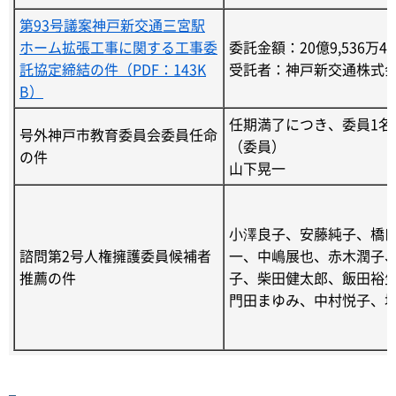
第93号議案神戸新交通三宮駅
ホーム拡張工事に関する工事委
委託金額：20億9,536万4,
託協定締結の件（PDF：143K
受託者：神戸新交通株式
B）
任期満了につき、委員1名
号外神戸市教育委員会委員任命
（委員）
の件
山下晃一
小澤良子、安藤純子、橋
諮問第2号人権擁護委員候補者
一、中嶋展也、赤木潤子
推薦の件
子、柴田健太郎、飯田裕
門田まゆみ、中村悦子、