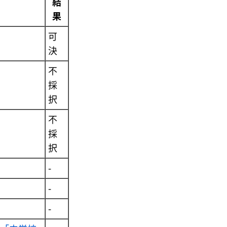
結
果
可
決
不
採
択
不
採
択
-
-
-