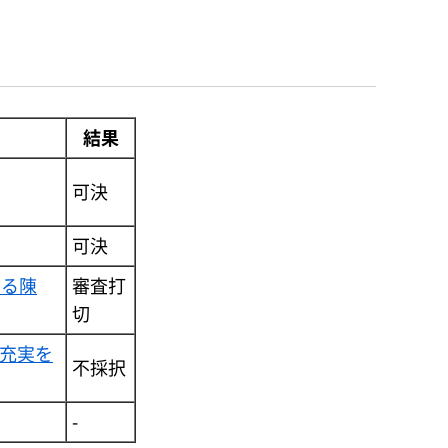
結果
可決
可決
める陳
審査打
切
充実を
不採択
-