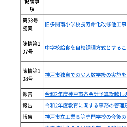
協議事
項
第58号
旧多聞南小学校長寿命化改修他工事
議案
陳情第1
中学校給食を自校調理方式とするこ
07号
陳情第1
神戸市独自での少人数学級の実施を
08号
報告
令和2年度神戸市各会計予算繰越し
報告
令和2年度教育に関する事務の管理
報告
神戸市立工業高等専門学校の今後の