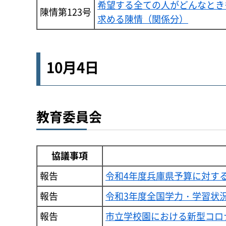
希望する全ての人がどんなとき
陳情第123号
求める陳情（関係分）
10月4日
教育委員会
協議事項
報告
令和4年度兵庫県予算に対す
報告
令和3年度全国学力・学習状
報告
市立学校園における新型コロ