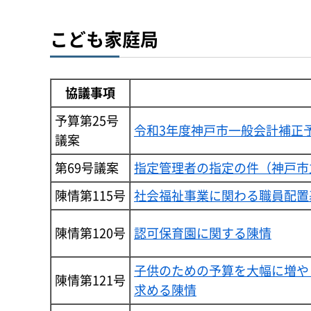
こども家庭局
協議事項
予算第25号
令和3年度神戸市一般会計補正
議案
第69号議案
指定管理者の指定の件（神戸市
陳情第115号
社会福祉事業に関わる職員配置
陳情第120号
認可保育園に関する陳情
子供のための予算を大幅に増や
陳情第121号
求める陳情