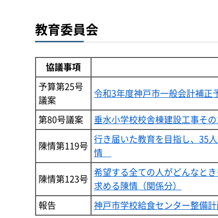
教育委員会
協議事項
予算第25号
令和3年度神戸市一般会計補正
議案
第80号議案
垂水小学校校舎棟建設工事その
行き届いた教育を目指し、35
陳情第119号
情
希望する全ての人がどんなとき
陳情第123号
求める陳情（関係分）
報告
神戸市学校給食センター整備計