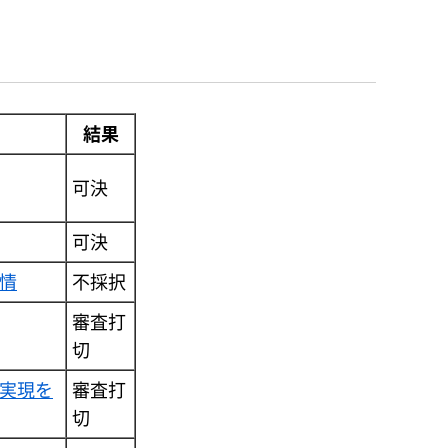
結果
可決
可決
情
不採択
審査打
切
実現を
審査打
切