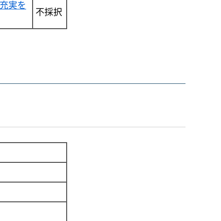
充実を
不採択