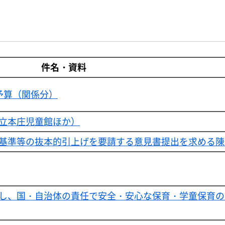
件名・資料
予算（関係分）
立本庄児童館ほか）
基準等の抜本的引上げを要請する意見書提出を求める陳
し、国・自治体の責任で安全・安心な保育・学童保育の