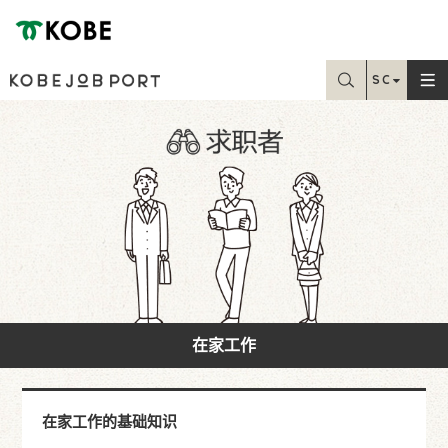
神戸市
您正在寻找的信息可以从这里搜索
SC
JP
EN
Home
TC
求职者
在职者
在家工作
学生・就业课在读者
在家工作的基础知识