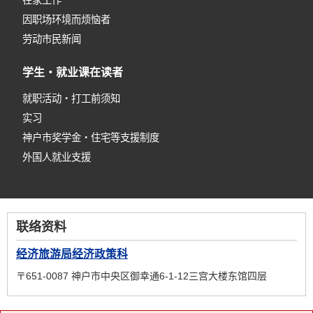
在家工作
因职场环境而烦恼者
劳动市民新闻
学生・就业课在读者
就职活动・打工前须知
实习
神户市奖学金・住宅等支援制度
外国人就业支援
联络资料
经济旅游局经济政策科
〒651-0087 神户市中央区御幸通6-1-12三宫大楼东馆四层