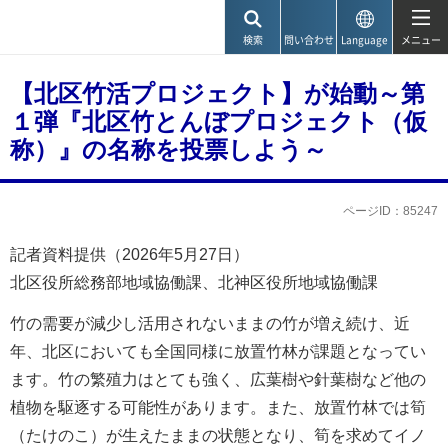
神戸市
検索
問い合わせ
Language
メニュー
【北区竹活プロジェクト】が始動～第
１弾『北区竹とんぼプロジェクト（仮
称）』の名称を投票しよう～
ページID：85247
記者資料提供（2026年5月27日）
北区役所総務部地域協働課、北神区役所地域協働課
竹の需要が減少し活用されないままの竹が増え続け、近
年、北区においても全国同様に放置竹林が課題となってい
ます。竹の繁殖力はとても強く、広葉樹や針葉樹など他の
植物を駆逐する可能性があります。また、放置竹林では筍
（たけのこ）が生えたままの状態となり、筍を求めてイノ