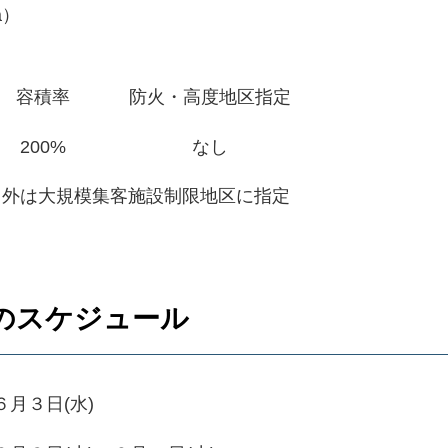
a）
容積率
防火・高度地区指定
200%
なし
）外は大規模集客施設制限地区に指定
のスケジュール
月３日(水)