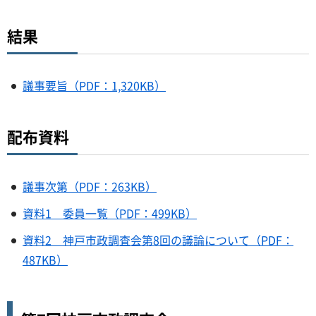
結果
議事要旨（PDF：1,320KB）
配布資料
議事次第（PDF：263KB）
資料1 委員一覧（PDF：499KB）
資料2 神戸市政調査会第8回の議論について（PDF：
487KB）