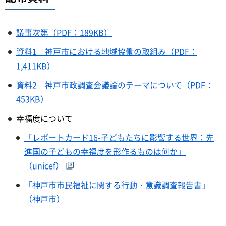
議事次第（PDF：189KB）
資料1 神戸市における地域協働の取組み（PDF：
1,411KB）
資料2 神戸市政調査会議論のテーマについて（PDF：
453KB）
幸福度について
「レポートカード16-子どもたちに影響する世界：先
進国の子どもの幸福度を形作るものは何か」
（unicef）
「神戸市市民福祉に関する行動・意識調査報告書」
（神戸市）