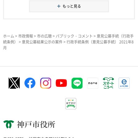
もっと見る
ホーム
>
市政情報
>
市の広聴
>
パブリック・コメント
>
意見公募手続（行政手
続条例）
>
意見公募結果公示の案件
> 行政手続条例（意見公募手続） 2021年8
月
神戸市役所