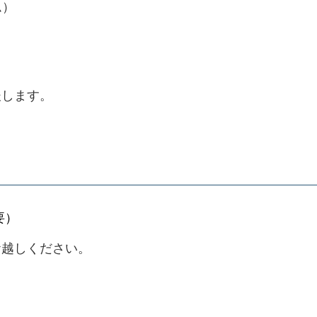
ム）
後します。
要）
越しください。