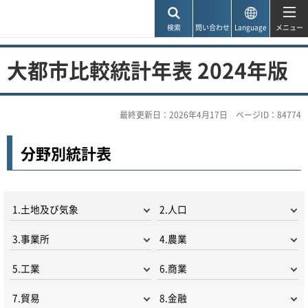
神戸市
検索
問い合わせ
Language
メニュー
大都市比較統計年表 2024年版
最終更新日：2026年4月17日
ページID：84774
分野別統計表
1.土地及び気象
2.人口
3.事業所
4.農業
5.工業
6.商業
7.貿易
8.金融