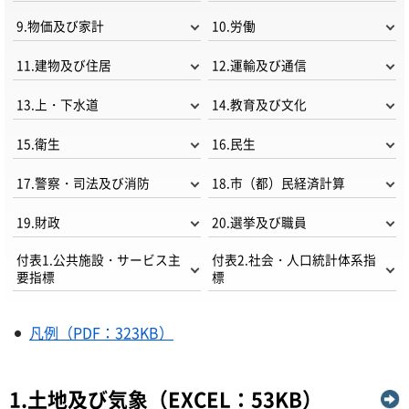
9.物価及び家計
10.労働
11.建物及び住居
12.運輸及び通信
13.上・下水道
14.教育及び文化
15.衛生
16.民生
17.警察・司法及び消防
18.市（都）民経済計算
19.財政
20.選挙及び職員
付表1.公共施設・サービス主
付表2.社会・人口統計体系指
要指標
標
凡例（PDF：323KB）
1.土地及び気象（EXCEL：53KB）