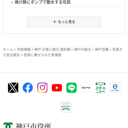
焼け跡にポンプで散水する住民
もっと見る
ホーム
>
市政情報
>
神戸 災害と戦災 資料館
>
神戸の戦災
>
神戸空襲
>
写真か
ら見る戦災
> 担架に乗せられた負傷者